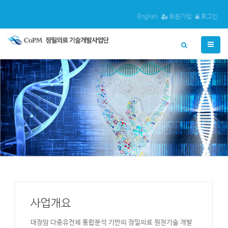
English
회원가입
로그인
검
색
하
기
사업개요
대장암 다중유전체 통합분석 기반의 정밀의료 원천기술 개발